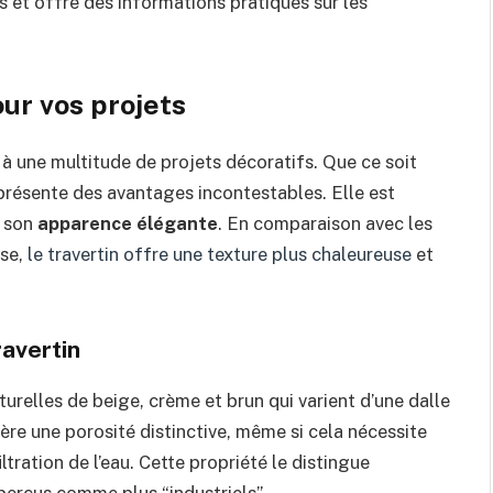
s et offre des informations pratiques sur les
our vos projets
 à une multitude de projets décoratifs. Que ce soit
re présente des avantages incontestables. Elle est
 son
apparence élégante
. En comparaison avec les
ise,
le travertin offre une texture plus chaleureuse
et
ravertin
urelles de beige, crème et brun qui varient d’une dalle
ère une porosité distinctive, même si cela nécessite
iltration de l’eau. Cette propriété le distingue
erçus comme plus “industriels”.